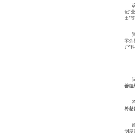
记“
出
零余
户”
善组
将慈
制度