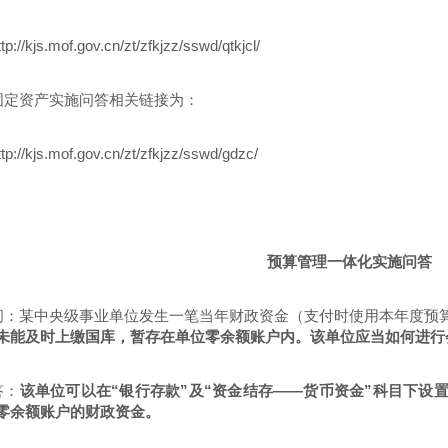
ttp://kjs.mof.gov.cn/zt/zfkjzz/sswd/qtkjcl/
固定资产实施问答相关链接为：
ttp://kjs.mof.gov.cn/zt/zfkjzz/sswd/gdzc/
预算管理一体化实施问答
问：某中央级事业单位发生一笔当年财政资金（支付时使用本年度预
未能及时上缴国库，暂存在单位
零余额账户
内。该单位应当如何进行
答：
该单位可以在“银行存款”及“资金结存——货币资金”科目下设
零余额账户的财政资金。