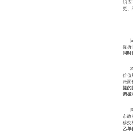
织应
更、
提折
同时
价值
账面
提的
调拨
市政
移交
乙单