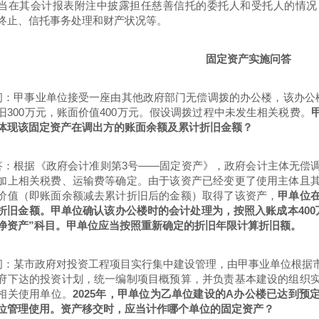
当在其
会计报表附注
中披露担任慈善信托的委托人和受托人的情况
终止、信托事务处理和财产状况等。
固定资产实施问答
问：甲事业单位接受一座由其他政府部门无偿调拨的办公楼，该办公楼
旧300万元，账面价值400万元。假设调拨过程中未发生相关税费。
体现该固定资产在调出方的账面余额及累计折旧金额？
答：根据《政府会计准则第3号——固定资产》，政府会计主体无偿
加上相关税费、运输费等确定。由于该资产已经变更了使用主体且
价值（即账面余额减去累计折旧后的金额）取得了该资产，
甲单位
折旧金额。甲单位确认该办公楼时的会计处理为，按照入账成本400
净资产
”科目。甲单位应当按照重新确定的折旧年限计算折旧额。
问：某市政府对投资工程项目实行集中建设管理，由甲事业单位根据
府下达的投资计划，统一编制项目概预算，并负责基本建设的组织
相关使用单位。
2025年，甲单位为乙单位建设的A办公楼已达到
位管理使用。资产移交时，应当计作哪个单位的固定资产？