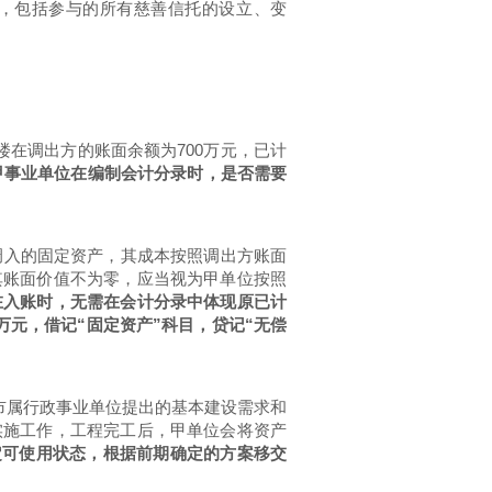
，包括参与的所有慈善信托的设立、变
在调出方的账面余额为700万元，已计
甲事业单位在编制
会计分录
时，是否需要
调入的固定资产，其成本按照调出方账面
其账面价值不为零，应当视为甲单位按照
在入账时，无需在会计分录中体现原已计
万元，借记“固定资产”科目，贷记“
无偿
市属行政事业单位提出的基本建设需求和
实施工作，工程完工后，甲单位会将资产
预定可使用状态，根据前期确定的方案移交