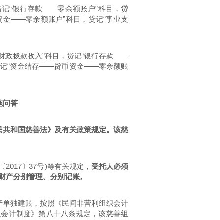
记“银行存款——零余额账户”科目，贷
资金——零余额账户”科目，贷记“事业支
财政拨款收入”科目，贷记“银行存款——
贷记“资金结存——货币资金——零余额账
施问答
民共和国慈善法》及有关政策规定。该慈
017〕37号)等有关规定，
受托人必须
财产分别管理、分别记账。
产单独建账，按照《
民间非营利组织会计
组织会计制度》第八十八条规定，该慈善组